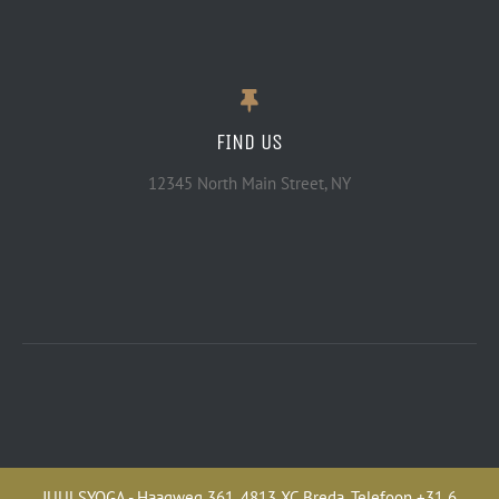
FIND US
12345 North Main Street, NY
JUULSYOGA - Haagweg 361, 4813 XC Breda. Telefoon +31 6